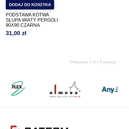
DODAJ DO KOSZYKA
PODSTAWA KOTWA
SŁUPA WIATY PERGOLI
90X90 CZARNA
31,00 zł
Cena
Pokazano 1-9 z 9 pozycji