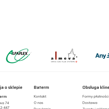
ja o sklepie
Baterm
Obsługa klin
term
Kontakt
Formy płatności
O nas
Dostawa
owa 74
32-447