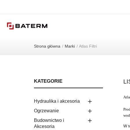
Strona główna
Marki
Atlas Filtri
KATEGORIE
LI
Atla
Hydraulika i akcesoria
Prod
Ogrzewanie
wod
Budownictwo i
W t
Akcesoria