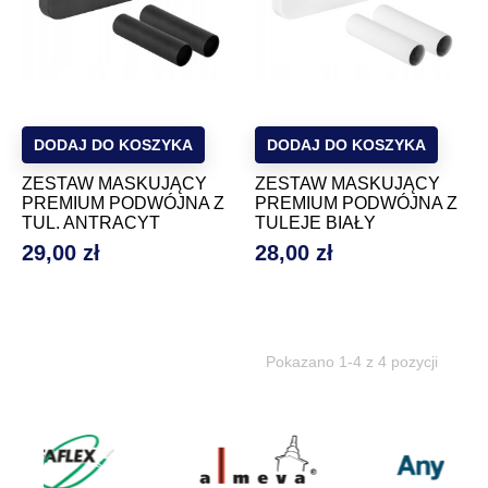
DODAJ DO KOSZYKA
DODAJ DO KOSZYKA
ZESTAW MASKUJĄCY
ZESTAW MASKUJĄCY
PREMIUM PODWÓJNA Z
PREMIUM PODWÓJNA Z
TUL. ANTRACYT
TULEJE BIAŁY
29,00 zł
28,00 zł
Cena
Cena
Pokazano 1-4 z 4 pozycji