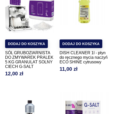
DODAJ DO KOSZYKA
DODAJ DO KOSZYKA
SÓL GRUBOZIARNISTA
DISH CLEANER 1l - płyn
DO ZMYWAREK PRALEK
do ręcznego mycia naczyń
5 KG GRANULAT SOLNY
ECO SHINE cytrusowy
CIECH G-SALT
11,00 zł
Cena
12,00 zł
Cena