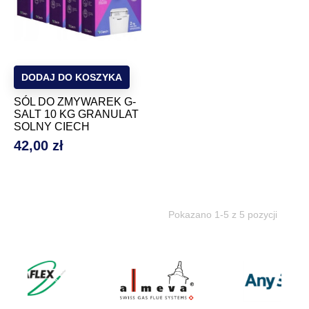
DODAJ DO KOSZYKA
SÓL DO ZMYWAREK G-
SALT 10 KG GRANULAT
SOLNY CIECH
42,00 zł
Cena
Pokazano 1-5 z 5 pozycji