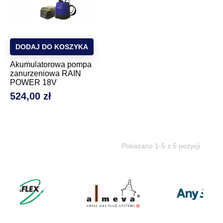
DODAJ DO KOSZYKA
Akumulatorowa pompa
zanurzeniowa RAIN
POWER 18V
524,00 zł
Cena
Pokazano 1-5 z 5 pozycji