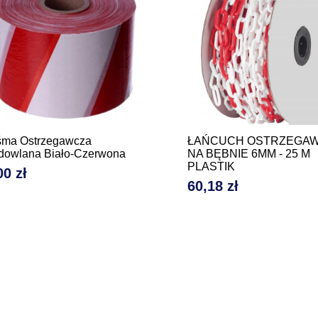
śma Ostrzegawcza
ŁAŃCUCH OSTRZEGA
dowlana Biało-Czerwona
NA BĘBNIE 6MM - 25 M
PLASTIK
00 zł
na
60,18 zł
Cena