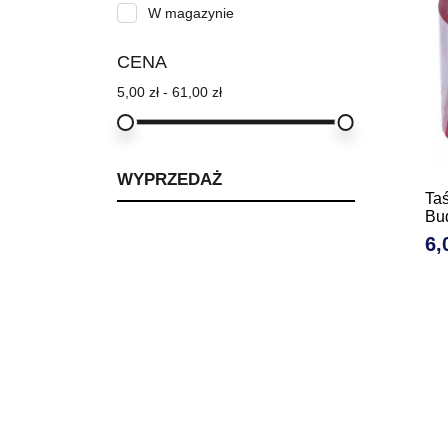
(2)
W magazynie
CENA
5,00 zł - 61,00 zł
WYPRZEDAŻ
Ta
Bu
6,
Ce