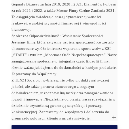
Gepardy Biznesu za lata 2019, 2020 i 2021, Diamentów Forbesa
za rok 2021 i 2022, a także Mocne Firmy Godne Zaufania 2021.
Te osiągnięcia świadczą o naszej dynamicznej wartości
rynkowej, wysokiej płynności finansowej i wiarygodności
biznesowej.
Społeczna Odpowiedzialność i Wspieranie Społeczności
Jesteśmy firmą, która aktywnie wspiera społeczność, co zostało
uhonorowane wyróżnieniem za wspieranie sportowców z KSI
„START” i tytułem „Mecenasa Osób Niepełnosprawnych”. Nasze
zaangażowanie społeczne to integralna część filozofii firmy,
równie ważna jak dążenie do doskonałości w każdym produkcie.
Zapraszamy do Współpracy
Z TENZI Sp. z o.o. wybierasz nie tylko produkty najwyższej
jakości, ale także partnera biznesowego z bogatym
doświadczeniem, rozpoznawalną markę oraz zaangażowanie w
rozwój i innowacje. Niezależnie od branży, nasze rozwiązania w
dziedzinie czystości są gwarancją satysfakcji i przewagi
konkurencyjnej. Zapraszamy do współpracy i dołączenia do
grona zadowolonych klientów na całym świecie.