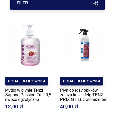
FILTR
DODAJ DO KOSZYKA
DODAJ DO KOSZYKA
Mydło w płynie Tenzi
Płyn do rdzy opiłków
Sapone Passion Fruit 0,5 l
żelaza kostki felg TENZI
owoce egzotyczne
PRIX GT 1L z atomizerem
12,00 zł
40,00 zł
Cena
Cena