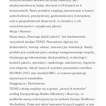
zdobywa uznanie zarówno na rynku lokalnym, jak i
międzynarodowym, będąc obecnym w 50 krajach na 4
kontynentach. Nasze produkty znajdują zastosowanie w branży
samochodowej, przemysłowej, gastronomicznej, hotelarskiej
oraz w gospodarstwach domowych, co świadczy o ich
wszechstronności i wyjątkowej jakości.
Misja i Wartości
Nasza misja „Przewaga dzięki jakości” jest fundamentem
wszystkich działań TENZI. Nieustannie dążymy do
doskonałości, tworząc własne, innowacyjne formulacje. Każdy
produkt jest wynikiem pracy naszego zaangażowanego zespołu,
obejmującego laboratorium, dział produkcji, technologii i
kontroli jakości, sprzedaży i marketingu, szkoleniowy, logistyki
oraz eksportu. Jakość naszych wyrobów potwierdza certyfikat
ISO 9001:2015 oraz standard BRC, co stanowi gwarancję
najwyższych standardów.
Osiągnięcia i Wyróżnienia
TENZI z dumą znajduje się w gronie „ukrytych mistrzów”
według Europejskiego Banku Odbudowy i Rozwoju, co
podkreśla naszą czołową pozycję na rynkach Europy Środkowo-
Wschodniej. Firma jest także laureatem licznych nagród, w tym