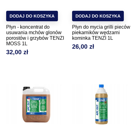
DODAJ DO KOSZYKA
DODAJ DO KOSZYKA
Płyn - koncentrat do
Płyn do mycia grilli pieców
usuwania mchów glonów
piekarników wędzarni
porostów i grzybów TENZI
kominka TENZI 1L
MOSS 1L
26,00 zł
Cena
32,00 zł
Cena