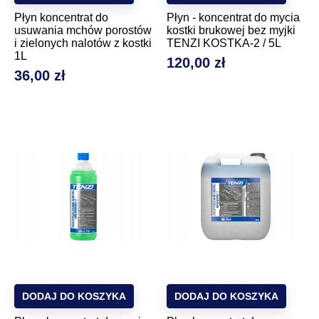
Płyn koncentrat do
Płyn - koncentrat do mycia
usuwania mchów porostów
kostki brukowej bez myjki
i zielonych nalotów z kostki
TENZI KOSTKA-2 / 5L
1L
120,00 zł
Cena
36,00 zł
Cena
DODAJ DO KOSZYKA
DODAJ DO KOSZYKA