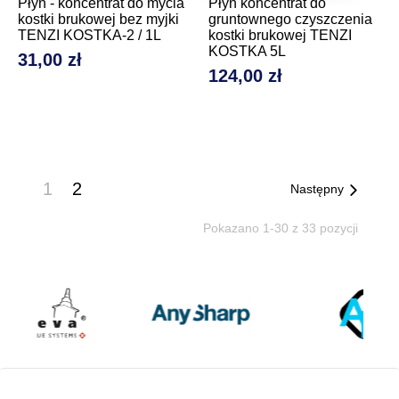
Płyn - koncentrat do mycia
Płyn koncentrat do
kostki brukowej bez myjki
gruntownego czyszczenia
TENZI KOSTKA-2 / 1L
kostki brukowej TENZI
KOSTKA 5L
31,00 zł
Cena
124,00 zł
Cena
1
2
Następny
Pokazano 1-30 z 33 pozycji