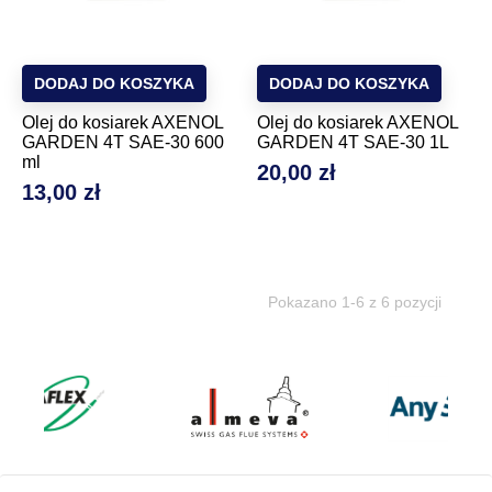
DODAJ DO KOSZYKA
DODAJ DO KOSZYKA
Olej do kosiarek AXENOL
Olej do kosiarek AXENOL
GARDEN 4T SAE-30 600
GARDEN 4T SAE-30 1L
ml
20,00 zł
Cena
13,00 zł
Cena
Pokazano 1-6 z 6 pozycji