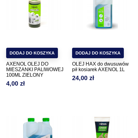
DODAJ DO KOSZYKA
DODAJ DO KOSZYKA
AXENOL OLEJ DO
OLEJ HAX do dwusuwów
MIESZANKI PALIWOWEJ
pił kosiarek AXENOL 1L
100ML ZIELONY
24,00 zł
Cena
4,00 zł
Cena