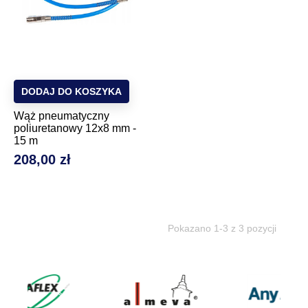
DODAJ DO KOSZYKA
Wąż pneumatyczny
poliuretanowy 12x8 mm -
15 m
208,00 zł
Cena
Pokazano 1-3 z 3 pozycji