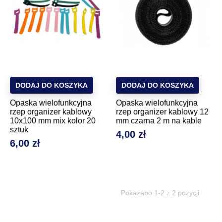
DODAJ DO KOSZYKA
DODAJ DO KOSZYKA
Opaska wielofunkcyjna
Opaska wielofunkcyjna
rzep organizer kablowy
rzep organizer kablowy 12
10x100 mm mix kolor 20
mm czarna 2 m na kable
sztuk
4,00 zł
Cena
6,00 zł
Cena
Pokazano 1-2 z 2 pozycji