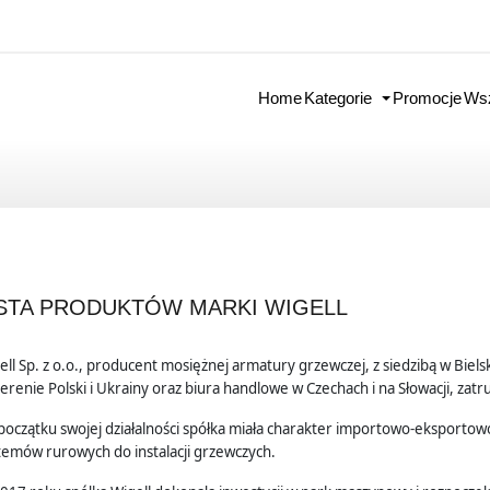
Home
Kategorie
Promocje
Wsz
ISTA PRODUKTÓW MARKI WIGELL
ell Sp. z o.o., producent mosiężnej armatury grzewczej, z siedzibą w Bie
terenie Polski i Ukrainy oraz biura handlowe w Czechach i na Słowacji, zatr
początku swojej działalności spółka miała charakter importowo-eksporto
temów rurowych do instalacji grzewczych.