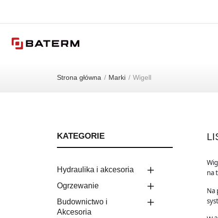
Strona główna
Marki
Wigell
KATEGORIE
L
Wig
Hydraulika i akcesoria
na 
Ogrzewanie
Na 
sys
Budownictwo i
Akcesoria