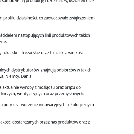
 samodzielną produkcję rozdzielaczy, kształtek oraz
m profilu działalności, co zaowocowało zwiększeniem
́cicielem następujących linii produktowych takich
żne.
arsko - frezarskie oraz frezarki a wielkość
lnych dystrybutorów, znajdują odbiorców w takich
twa, Niemcy, Dania.
je aktualnie wyroby z mosiądzu oraz brązu do
odniczych, wentylacyjnych oraz przemysłowych.
a poprzez tworzenie innowacyjnych i ekologicznych
akości dostarczanych przez nas produktów oraz z