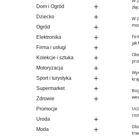
W 2
Dom i Ogród
złą
Dziecko
W 2
moc
Ogród
Fir
Elektronika
jak
Firma i usługi
Obe
Kolekcje i sztuka
prz
Motoryzacja
Wyr
Sport i turystyka
kra
Supermarket
Bog
wew
Zdrowie
Ucz
Promocje
roz
Uroda
Dba
Moda
trw