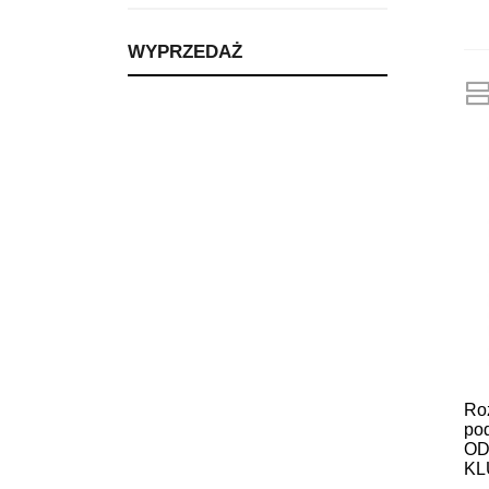
WYPRZEDAŻ
Roz
po
OD
KL