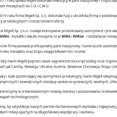
017 roku spółka Wigell dokonała inwestycji w park maszynowy i rozpoczęła
czek mosiężnych do C.O. i C.W.U.
019 roku firma Wigell Sp. o.o. dokonała fuzji z ukraińską firmą o podobny
y produkcyjnych i rozszerzeniem oferty.
ma Wigell Sp. z o.o. rozwija intensywnie produkowany asortyment i jest włas
WiMo
- kształtki i złączki mosiężne oraz
WiRo
i
WiRox
- rozdzielacze mosię
cnie firma posiada profesjonalny park maszynowy: numeryczne automaty tok
erobu mosiądzu oraz brązu osiąga kilkaset ton rocznie.
oby marki Wigell poprzez nasze zagraniczne biura sprzedaży oraz regiona
jach jak Czechy, Słowacja, Ukraina, Austria, Słowenia, Chorwacja, Rosja, Li
aty i stale poszerzający się asortyment produkcyjny marki Wigell obejmu
nętrznych i zewnętrznych instalacji sanitarno-grzewczych, wodnych, chł
estniczymy w zrównoważonym rozwoju biznesu i poszanowaniu środowisk
wiązań technologicznych.
my, by satysfakcja naszych partnerów biznesowych wynikała z najwyższej j
ałych relacji opartych na długofalowej współpracy i zaufaniu.