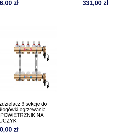
6,00 zł
331,00 zł
na
Cena
dzielacz 3 sekcje do
dłogówki ogrzewania
POWIETRZNIK NA
UCZYK
0,00 zł
na