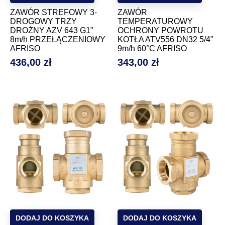
ZAWÓR STREFOWY 3-
ZAWÓR
DROGOWY TRZY
TEMPERATUROWY
DROŻNY AZV 643 G1"
OCHRONY POWROTU
8m/h PRZEŁĄCZENIOWY
KOTŁA ATV556 DN32 5/4"
AFRISO
9m/h 60°C AFRISO
436,00 zł
343,00 zł
Cena
Cena
DODAJ DO KOSZYKA
DODAJ DO KOSZYKA