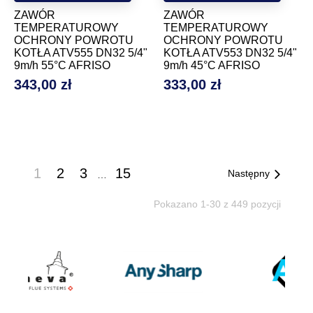
ZAWÓR
ZAWÓR
TEMPERATUROWY
TEMPERATUROWY
OCHRONY POWROTU
OCHRONY POWROTU
KOTŁA ATV555 DN32 5/4"
KOTŁA ATV553 DN32 5/4"
9m/h 55°C AFRISO
9m/h 45°C AFRISO
343,00 zł
333,00 zł
Cena
Cena
1
2
3
15
Następny
…
Pokazano 1-30 z 449 pozycji