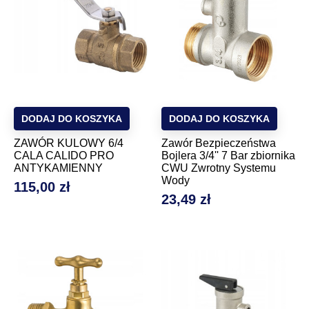
DODAJ DO KOSZYKA
DODAJ DO KOSZYKA
ZAWÓR KULOWY 6/4
Zawór Bezpieczeństwa
CALA CALIDO PRO
Bojlera 3/4'' 7 Bar zbiornika
ANTYKAMIENNY
CWU Zwrotny Systemu
Wody
115,00 zł
Cena
23,49 zł
Cena