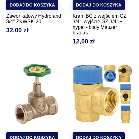
DODAJ DO KOSZYKA
DODAJ DO KOSZYKA
Zawór kątowy Hydroland
Kran IBC z wejściem GZ
3/4'' ZKWSK-20
3/4", wyjście GZ 3/4" +
nypel - biały Mauzer
32,00 zł
Cena
bradas
12,00 zł
Cena
DODAJ DO KOSZYKA
DODAJ DO KOSZYKA