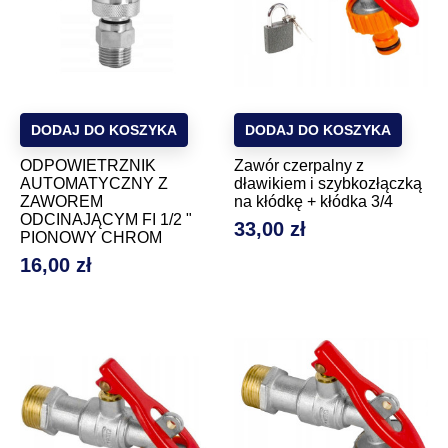
DODAJ DO KOSZYKA
DODAJ DO KOSZYKA
ODPOWIETRZNIK
Zawór czerpalny z
AUTOMATYCZNY Z
dławikiem i szybkozłączką
ZAWOREM
na kłódkę + kłódka 3/4
ODCINAJĄCYM FI 1/2 "
33,00 zł
Cena
PIONOWY CHROM
16,00 zł
Cena