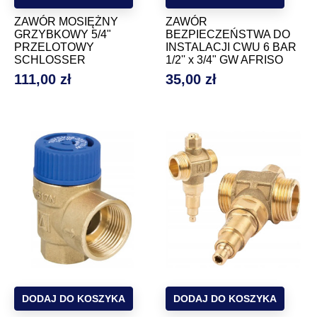
ZAWÓR MOSIĘŻNY
ZAWÓR
GRZYBKOWY 5/4"
BEZPIECZEŃSTWA DO
PRZELOTOWY
INSTALACJI CWU 6 BAR
SCHLOSSER
1/2'' x 3/4" GW AFRISO
111,00 zł
35,00 zł
Cena
Cena
DODAJ DO KOSZYKA
DODAJ DO KOSZYKA