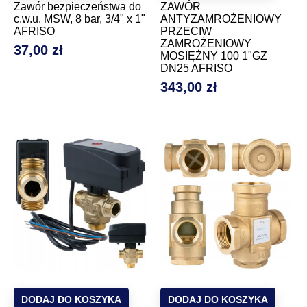
Zawór bezpieczeństwa do
ZAWÓR
c.w.u. MSW, 8 bar, 3/4" x 1"
ANTYZAMROŻENIOWY
AFRISO
PRZECIW
ZAMROŻENIOWY
37,00 zł
Cena
MOSIĘŻNY 100 1"GZ
DN25 AFRISO
343,00 zł
Cena
DODAJ DO KOSZYKA
DODAJ DO KOSZYKA