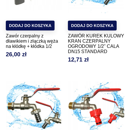
DODAJ DO KOSZYKA
DODAJ DO KOSZYKA
Zawór czerpalny z
ZAWÓR KUREK KULOWY
dławikiem i złączką węża
KRAN CZERPALNY
na kłódkę + kłódka 1/2
OGRODOWY 1/2" CALA
DN15 STANDARD
26,00 zł
Cena
12,71 zł
Cena