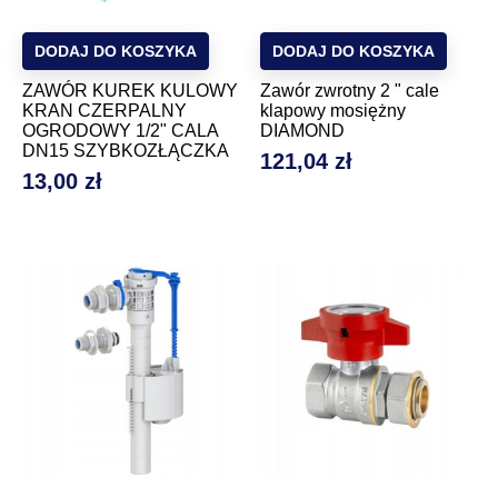
DODAJ DO KOSZYKA
DODAJ DO KOSZYKA
ZAWÓR KUREK KULOWY
Zawór zwrotny 2 " cale
KRAN CZERPALNY
klapowy mosiężny
OGRODOWY 1/2" CALA
DIAMOND
DN15 SZYBKOZŁĄCZKA
121,04 zł
Cena
13,00 zł
Cena