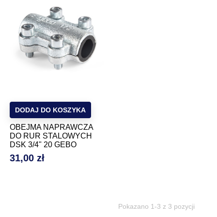
DODAJ DO KOSZYKA
OBEJMA NAPRAWCZA
DO RUR STALOWYCH
DSK 3/4" 20 GEBO
31,00 zł
Cena
Pokazano 1-3 z 3 pozycji