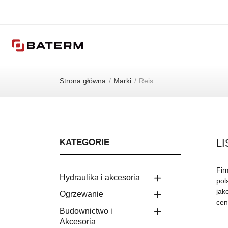
Strona główna
Marki
Reis
KATEGORIE
L
Fir
Hydraulika i akcesoria
pol
jak
Ogrzewanie
cen
Budownictwo i
Akcesoria