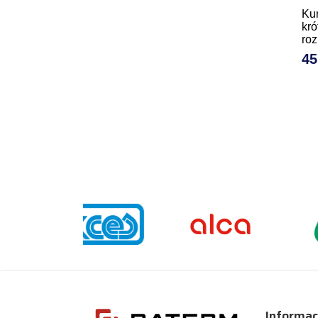
Ku
kró
roz
45
Ce
Informac