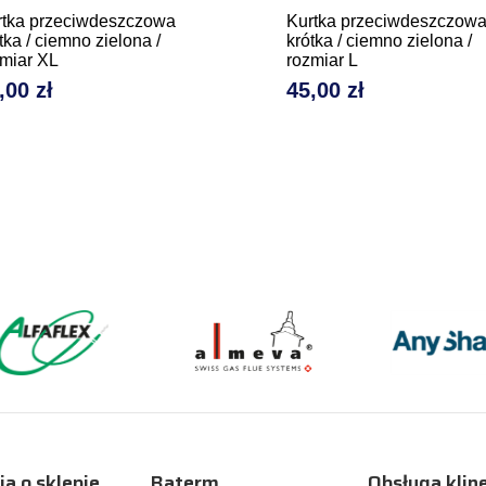
rtka przeciwdeszczowa
Kurtka przeciwdeszczow
tka / ciemno zielona /
krótka / ciemno zielona /
miar XL
rozmiar L
,00 zł
45,00 zł
na
Cena
ja o sklepie
Baterm
Obsługa klin