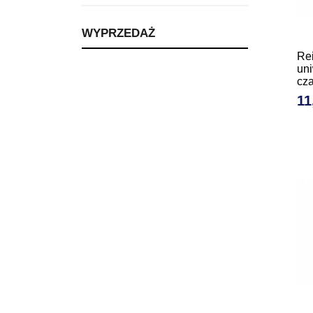
WYPRZEDAŻ
Rei
un
cz
11
Ce