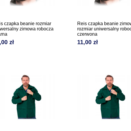
s czapka beanie rozmiar
Reis czapka beanie zimo
iwersalny zimowa robocza
rozmiar uniwersalny robo
arna
czerwona
,00 zł
11,00 zł
na
Cena