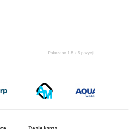
a
Pokazano 1-5 z 5 pozycji
eta
Twoje konto