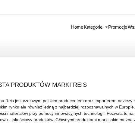
Home
Kategorie
Promocje
Wsz
ISTA PRODUKTÓW MARKI REIS
ma Reis jest czołowym polskim producentem oraz importerem odzieży ro
skim rynku ale również jedną z najbardziej rozpoznawalnych w Europie
ości materiałów przy pomocy innowacyjnych technologii. Pozwala to n
owo - jakościowy produktów. Głównymi produktami marki jakie można z