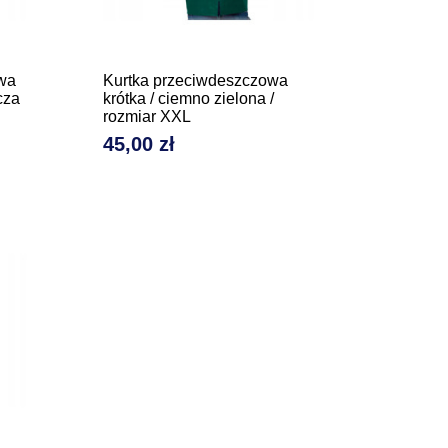
wa
Kurtka przeciwdeszczowa
cza
krótka / ciemno zielona /
rozmiar XXL
45,00 zł
Cena