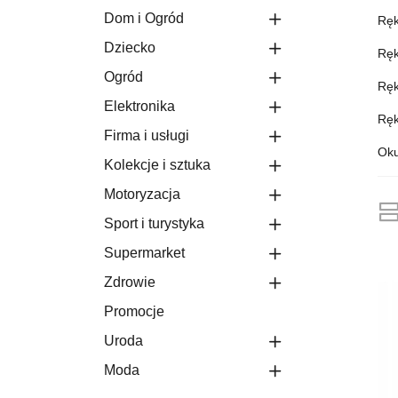
Dom i Ogród
Ręk
Dziecko
Ręk
Ogród
Ręk
Elektronika
Rę
Firma i usługi
Oku
Kolekcje i sztuka
Motoryzacja
Sport i turystyka
Supermarket
Zdrowie
Promocje
Uroda
Moda