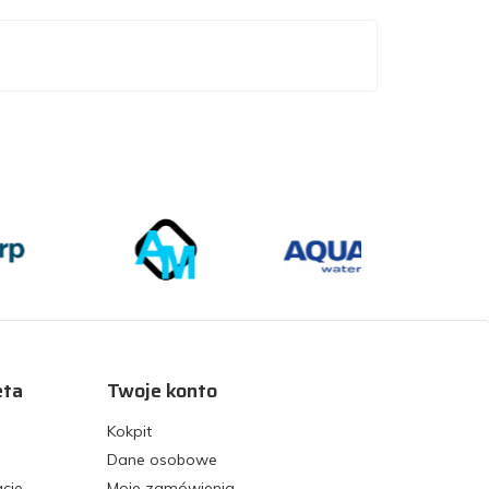
eta
Twoje konto
Kokpit
Dane osobowe
acje
Moje zamówienia