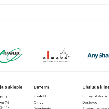
ja o sklepie
Baterm
Obsługa klin
term
Kontakt
Formy płatności
O nas
Dostawa
owa 74
32-447
Regulamin
Zwroty i reklam