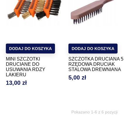
DODAJ DO KOSZYKA
DODAJ DO KOSZYKA
MINI SZCZOTKI
SZCZOTKA DRUCIANA 5
DRUCIANE DO
RZĘDOWA DRUCIAK
USUWANIA RDZY
STALOWA DREWNIANA
LAKIERU
5,00 zł
Cena
13,00 zł
Cena
Pokazano 1-6 z 6 pozycji