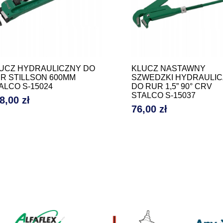
UCZ HYDRAULICZNY DO
KLUCZ NASTAWNY
R STILLSON 600MM
SZWEDZKI HYDRAULI
ALCO S-15024
DO RUR 1,5” 90° CRV
STALCO S-15037
8,00 zł
na
76,00 zł
Cena