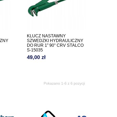
KLUCZ NASTAWNY
CZNY
SZWEDZKI HYDRAULICZNY
DO RUR 1” 90° CRV STALCO
S-15035
49,00 zł
Cena
Pokazano 1-6 z 6 pozycji