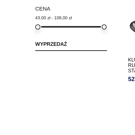
CENA
43,00 zł - 108,00 zł
WYPRZEDAŻ
KL
RU
ST
52
Ce