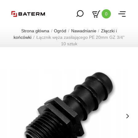
0
Strona główna
Ogród
Nawadnianie
Złączki i
końcówki
Łącznik węża zasilającego PE 20mm GZ 3/4"
10 sztuk