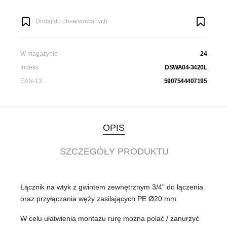
Dodaj do obserwowanych
W magazynie
24
Indeks
DSWA04-3420L
EAN-13
5907544407195
OPIS
SZCZEGÓŁY PRODUKTU
Łącznik na wtyk z gwintem zewnętrznym 3/4" do łączenia
oraz przyłączania węży zasilających PE Ø20 mm.
W celu ułatwienia montażu rurę można polać / zanurzyć