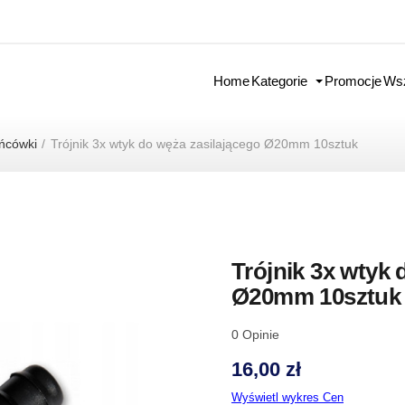
Home
Kategorie
Promocje
Wsz
ońcówki
Trójnik 3x wtyk do węża zasilającego Ø20mm 10sztuk
Trójnik 3x wtyk 
Ø20mm 10sztuk
0
Opinie
16,00 zł
Wyświetl wykres Cen