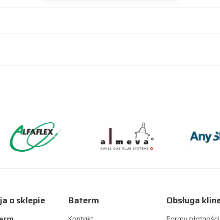
ja o sklepie
Baterm
Obsługa klin
term
Kontakt
Formy płatności