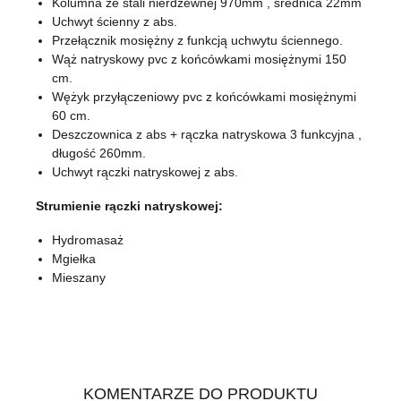
Kolumna ze stali nierdzewnej 970mm , średnica 22mm
Uchwyt ścienny z abs.
Przełącznik mosiężny z funkcją uchwytu ściennego.
Wąż natryskowy pvc z końcówkami mosiężnymi 150
cm.
Wężyk przyłączeniowy pvc z końcówkami mosiężnymi
60 cm.
Deszczownica z abs + rączka natryskowa 3 funkcyjna ,
długość 260mm.
Uchwyt rączki natryskowej z abs.
Strumienie rączki natryskowej:
Hydromasaż
Mgiełka
Mieszany
KOMENTARZE DO PRODUKTU