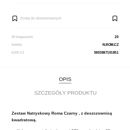
Dodaj do obserwowanych
W magazynie
20
Indeks
N.ROM.CZ
EAN-13
5903887101851
OPIS
SZCZEGÓŁY PRODUKTU
Zestaw Natryskowy Roma Czarny , z deszczownicą
kwadratową.