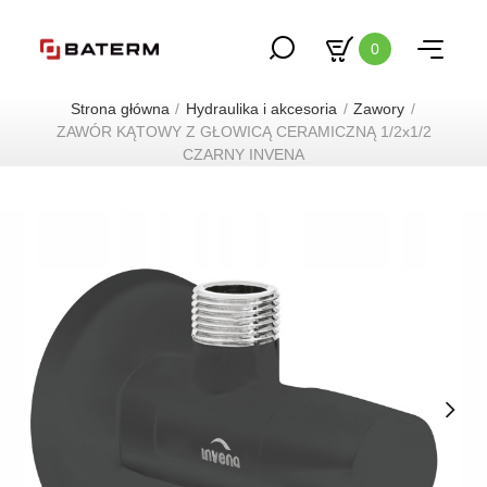
0
Strona główna
Hydraulika i akcesoria
Zawory
ZAWÓR KĄTOWY Z GŁOWICĄ CERAMICZNĄ 1/2x1/2
CZARNY INVENA