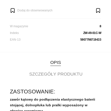
Dodaj do obserwowanych
W magazynie
8
Indeks
ZW-49-01C-W
EAN-13
5907798719433
OPIS
SZCZEGÓŁY PRODUKTU
ZASTOSOWANIE:
zawór kątowy do podłączenia elastycznego baterii
stojącej, dolnopłuka lub pralki wyposażony w
głowicę ceramiczną.