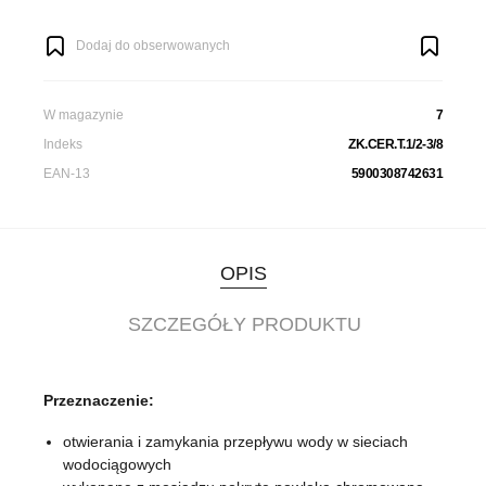
Dodaj do obserwowanych
W magazynie
7
Indeks
ZK.CER.T.1/2-3/8
EAN-13
5900308742631
OPIS
SZCZEGÓŁY PRODUKTU
Przeznaczenie:
otwierania i zamykania przepływu wody w sieciach
wodociągowych