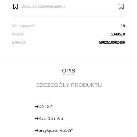
Dodaj do obserwowanych
W magazynie
19
Indeks
1348510
EAN-13
5902510002466
OPIS
SZCZEGÓŁY PRODUKTU
➡️
DN: 32
➡️
Kvs: 16 m³/h
➡️
przyłącze: Rp1¼''