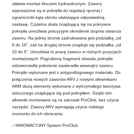
ułatwia montaż kluczem hydraulicznym. Zawory
wyposażone są w pokrętła do regulacji ręcznej i
ograniczniki kąta obrotu ułatwiające odpowiednią
nastawę. Czytelna skala znajdująca się na pokrywce
pokrętła umożliwia precyzyjne określenie stopnia otwarcia
zaworu. Na jednej stronie zadrukowana jest podziałką „od
0 do 10”, zaś na drugiej stronie znajduje się podziałka „od
10 do 0”. Umożliwia to pracę zaworu w różnych pozycjach
montażowych. Pogrubiony fragment obwodu pokrętła
odzwierciedla położenie zawieradła wewnątrz zaworu.
Pokrętło wykonane jest z antypoślizgowego materiału. Do
połączenia nowych zaworów ARV z nowymi siłownikami
ARM służą elementy wykonane z wytrzymałego tworzywa
sztucznego znajdujące się pod pokrętłem. Dzięki nim
siłowniki montowane są na zatrzask ProClick, bez użycia
narzędzi. Zawory ARV wymagają użycia niskiego
momentu do ich obracania.
✅INNOWACYJNY System ProClick: