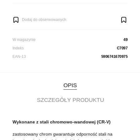
Dodaj do obserwowanych
W magazynie
49
Indeks
C7097
EAN-13
5906741670975
OPIS
SZCZEGÓŁY PRODUKTU
Wykonane z stali chromowo-wandowej (CR-V)
zastosowany chrom gwarantuje odporność stali na