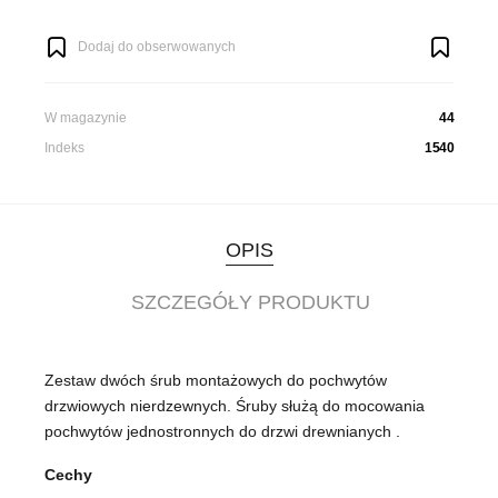
Dodaj do obserwowanych
W magazynie
44
Indeks
1540
OPIS
SZCZEGÓŁY PRODUKTU
Zestaw dwóch śrub montażowych do pochwytów
drzwiowych nierdzewnych. Śruby służą do mocowania
pochwytów jednostronnych do drzwi drewnianych .
Cechy