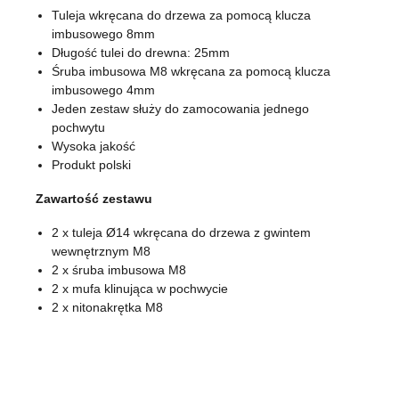
Tuleja wkręcana do drzewa za pomocą klucza
imbusowego 8mm
Długość tulei do drewna: 25mm
Śruba imbusowa M8 wkręcana za pomocą klucza
imbusowego 4mm
Jeden zestaw służy do zamocowania jednego
pochwytu
Wysoka jakość
Produkt polski
Zawartość zestawu
2 x tuleja Ø14 wkręcana do drzewa z gwintem
wewnętrznym M8
2 x śruba imbusowa M8
2 x mufa klinująca w pochwycie
2 x nitonakrętka M8