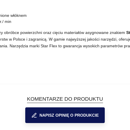
cnione włóknem
r./ min
rzy obróbce powierzchni oraz cięciu materiałów asygnowane znakiem
S
rstw w Polsce i zagranicą. W gamie najwyższej jakości narzędzi, oferujem
owania. Narzędzia marki Star Flex to gwarancja wysokich parametrów pr
KOMENTARZE DO PRODUKTU
NAPISZ OPINIĘ O PRODUKCIE