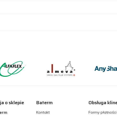
ja o sklepie
Baterm
Obsługa klin
term
Kontakt
Formy płatności