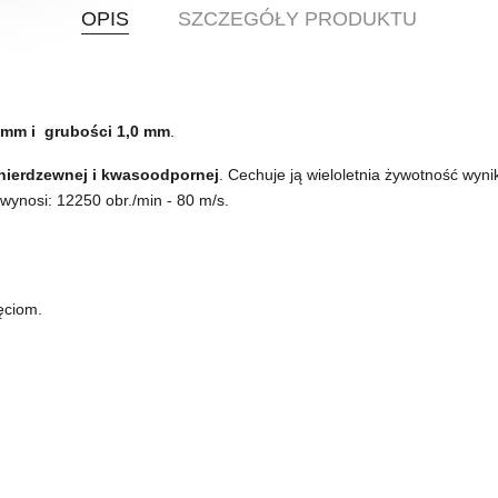
OPIS
SZCZEGÓŁY PRODUKTU
5 mm i grubości 1,0 mm
.
 nierdzewnej i kwasoodpornej
. Cechuje ją wieloletnia żywotność wyn
ynosi: 12250 obr./min - 80 m/s.
ęciom.