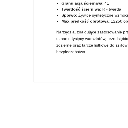
Granulacja ścierniwa
: 41
Twardość ścierniwa
: R - twarda
Spoiwo
: Żywice syntetyczne wzmo
Max prędkość obrotowa
: 12250 ob
Narzędzia, znajdujące zastosowanie p
uznanie tysięcy warsztatów, przedsiębio
zdzierne oraz tarcze listkowe do szlif
bezpieczeństwa.