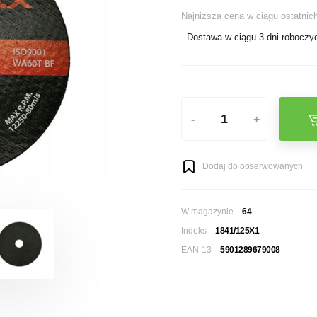
Najniższa cena w ciągu ostatnich
Dostawa w ciągu 3 dni roboczy
-
+
Dodaj do obserwowanych
W magazynie
64
Indeks
1841/125X1
EAN-13
5901289679008