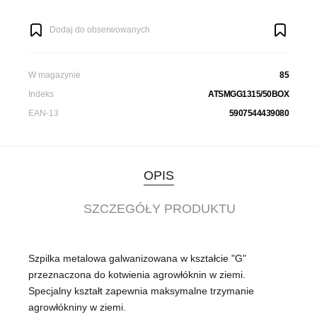
Dodaj do obserwowanych
W magazynie
85
Indeks
ATSMGG1315/50BOX
EAN-13
5907544439080
OPIS
SZCZEGÓŁY PRODUKTU
Szpilka metalowa galwanizowana w kształcie "G"
przeznaczona do kotwienia agrowłóknin w ziemi.
Specjalny kształt zapewnia maksymalne trzymanie
agrowłókniny w ziemi.