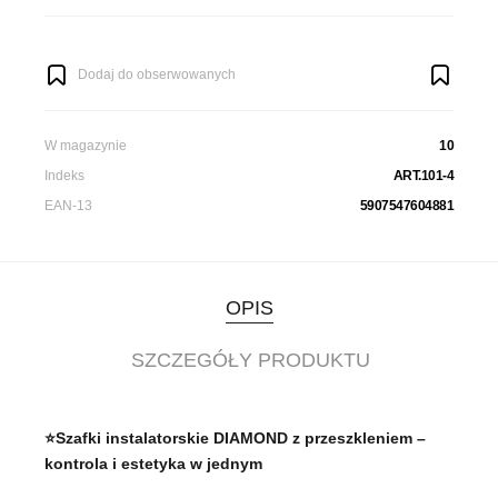
Dodaj do obserwowanych
W magazynie
10
Indeks
ART.101-4
EAN-13
5907547604881
OPIS
SZCZEGÓŁY PRODUKTU
⭐Szafki instalatorskie DIAMOND z przeszkleniem –
kontrola i estetyka w jednym