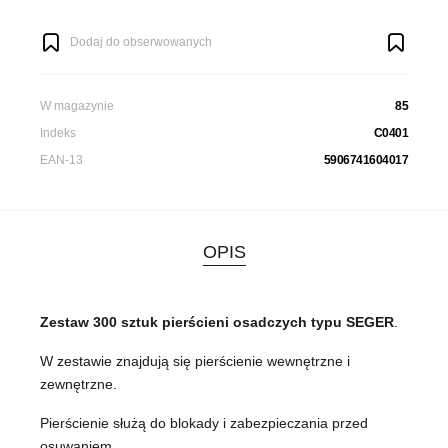
Dodaj do obserwowanych
W magazynie
85
Indeks
C0401
EAN-13
5906741604017
OPIS
Zestaw 300 sztuk pierścieni osadczych typu SEGER
.
W zestawie znajdują się pierścienie wewnętrzne i
zewnętrzne.
Pierścienie służą do blokady i zabezpieczania przed
osuwaniem.