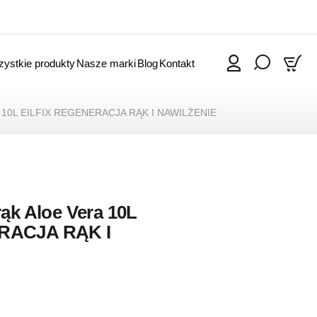
ystkie produkty
Nasze marki
Blog
Kontakt
0
era 10L EILFIX REGENERACJA RĄK I NAWILŻENIE
rąk Aloe Vera 10L
RACJA RĄK I