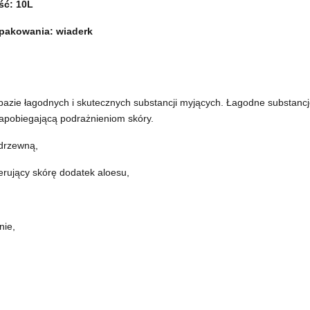
ć: 10L
pakowania: wiaderk
azie łagodnych i skutecznych substancji myjących. Łagodne substancj
apobiegającą podrażnieniom skóry.
drzewną,
erujący skórę dodatek aloesu,
nie,