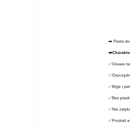
➡️ Pasta do
➡️Charakte
✅Usuwa naj
✅Oszczędn
✅Myje i pie
✅Bez piask
✅Nie zatyka
✅Produkt e