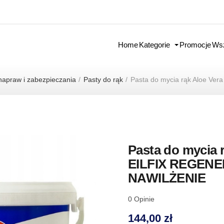
Home
Kategorie
Promocje
Wsz
napraw i zabezpieczania
Pasty do rąk
Pasta do mycia rąk Aloe V
Pasta do mycia 
EILFIX REGENE
NAWILŻENIE
0
Opinie
144,00 zł