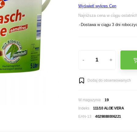
Wyświetl wykres Cen
Najniższa cena w ciągu ostatnich
Dostawa w ciągu 3 dni roboczy
-
+
Dodaj do obserwowanych
W magazynie
19
Indeks
111/10 ALOE VERA
EAN-13
4029888006221