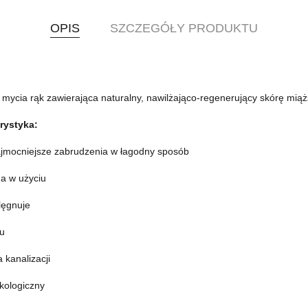
OPIS
SZCZEGÓŁY PRODUKTU
 mycia rąk zawierająca naturalny, nawilżająco-regenerujący skórę miąż
rystyka:
mocniejsze zabrudzenia w łagodny sposób
a w użyciu
lęgnuje
u
 kanalizacji
kologiczny