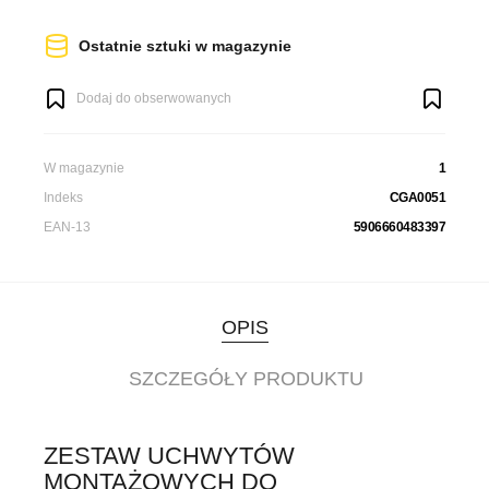
Ostatnie sztuki w magazynie
Dodaj do obserwowanych
W magazynie
1
Indeks
CGA0051
EAN-13
5906660483397
OPIS
SZCZEGÓŁY PRODUKTU
ZESTAW UCHWYTÓW
MONTAŻOWYCH DO