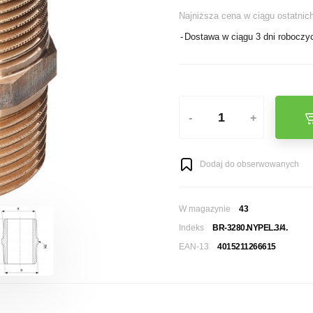
Najniższa cena w ciągu ostatnich
Dostawa w ciągu 3 dni roboczy
-
+
Dodaj do obserwowanych
W magazynie
43
Indeks
BR-3280.NYPEL.3/4.
EAN-13
4015211266615