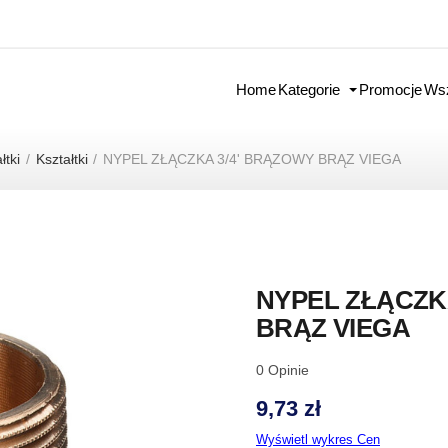
Home
Kategorie
Promocje
Wsz
łtki
Kształtki
NYPEL ZŁĄCZKA 3/4' BRĄZOWY BRĄZ VIEGA
NYPEL ZŁĄCZK
BRĄZ VIEGA
0
Opinie
9,73 zł
Wyświetl wykres Cen