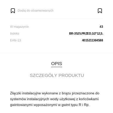
Dodaj do obserwowanych
W magazynie
43
Indeks
BR-3525.PRZED.1/2*12,5.
EAN-13
4015211364588
OPIS
SZCZEGÓŁY PRODUKTU
Złączki instalacyjne wykonane z brązu przeznaczone do
systemów instalacyjnych wody użytkowej z końcówkami
gwintowanymi wyposażonymi w gwint typu R i Rp.