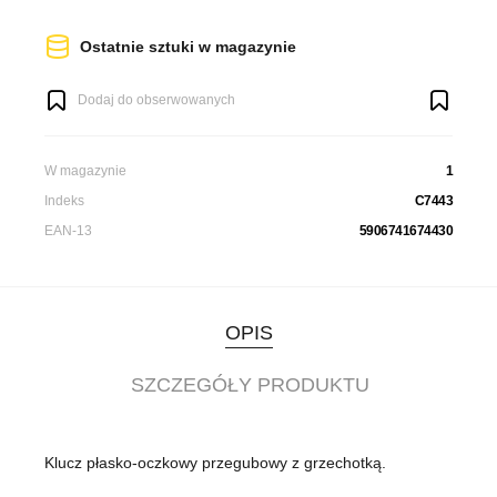
Ostatnie sztuki w magazynie
Dodaj do obserwowanych
W magazynie
1
Indeks
C7443
EAN-13
5906741674430
OPIS
SZCZEGÓŁY PRODUKTU
Klucz płasko-oczkowy przegubowy z grzechotką.