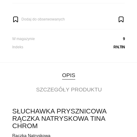
Dodaj do obserwowanych
W magazynie
9
Indeks
RN.TIN
OPIS
SZCZEGÓŁY PRODUKTU
SŁUCHAWKA PRYSZNICOWA
RĄCZKA NATRYSKOWA TINA
CHROM
Rączka Natryskowa