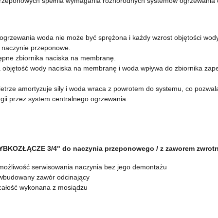
przeponowych spełnia wymagania różnorodnych systemów ogrzewania 
ogrzewania woda nie może być sprężona i każdy wzrost objętości wody
z naczynie przeponowe.
tępne zbiornika naciska na membranę.
a objętość wody naciska na membranę i woda wpływa do zbiornika zap
trze amortyzuje siły i woda wraca z powrotem do systemu, co pozwala
ii przez system centralnego ogrzewania.
YBKOZŁĄCZE 3/4" do naczynia przeponowego / z zaworem zwrot
możliwość serwisowania naczynia bez jego demontażu
wbudowany zawór odcinający
całość wykonana z mosiądzu