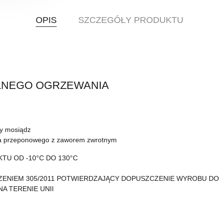
OPIS
SZCZEGÓŁY PRODUKTU
LNEGO OGRZEWANIA
ry mosiądz
ia przeponowego z zaworem zwrotnym
U OD -10°C DO 130°C
ZENIEM 305/2011 POTWIERDZAJĄCY DOPUSZCZENIE WYROBU D
A TERENIE UNII