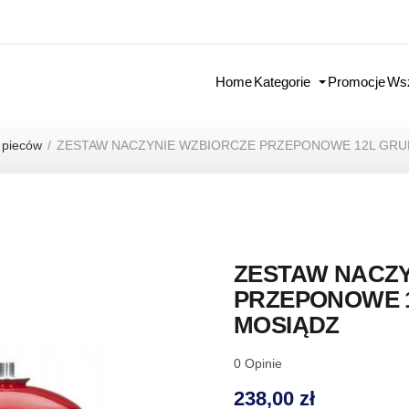
Home
Kategorie
Promocje
Wsz
i pieców
ZESTAW NACZYNIE WZBIORCZE PRZEPONOWE 12L GRUP
ZESTAW NACZY
PRZEPONOWE 1
MOSIĄDZ
0
Opinie
238,00 zł