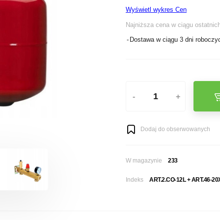
Wyświetl wykres Cen
Najniższa cena w ciągu ostatnich
Dostawa w ciągu 3 dni roboczy
-
+
Dodaj do obserwowanych
W magazynie
233
Indeks
ART.2.CO-12L + ART.46-2