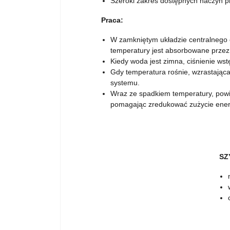
Szeroki zakres dostępnych naczyń 
Praca:
W zamkniętym układzie centralnego 
temperatury jest absorbowane prze
Kiedy woda jest zimna, ciśnienie ws
Gdy temperatura rośnie, wzrastając
systemu.
Wraz ze spadkiem temperatury, powie
pomagając zredukować zużycie energ
SZ