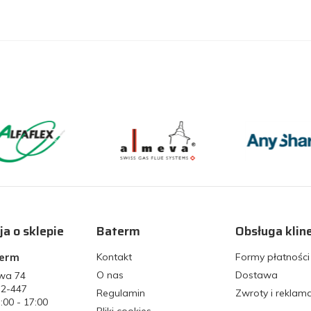
ja o sklepie
Baterm
Obsługa klin
term
Kontakt
Formy płatności
O nas
Dostawa
owa 74
32-447
Regulamin
Zwroty i reklam
7:00 - 17:00